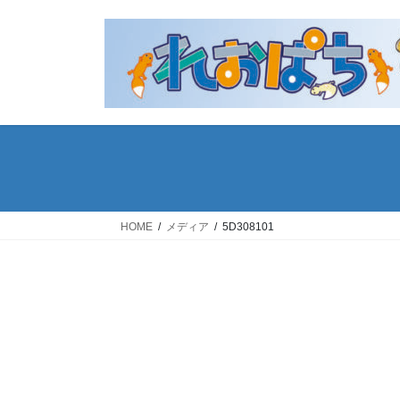
コ
ナ
ン
ビ
テ
ゲ
ン
ー
ツ
シ
へ
ョ
ス
ン
キ
に
ッ
移
プ
動
HOME
メディア
5D308101