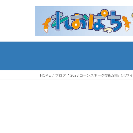
コ
ナ
ン
ビ
テ
ゲ
ン
ー
ツ
シ
へ
ョ
ス
ン
キ
に
ッ
移
プ
動
HOME
ブログ
2023 コーンスネーク交配記録（ホワ