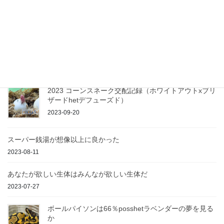
ワードプレスに移行後、全然ブログを書いてませんでした。れお
ぱっちです。 コラムは2本ほど書かせていただきましたが、ブロ
グの方はもっとライトな感じでサクサクっと書く癖をつけたいで
すね。おもにTwitterでの発信が多くなっ […]
最近の投稿
2023 コーンスネーク交配記録（ホワイトアウトxブリ
ザードhetデフューズド）
2023-09-20
スーパー銭湯が想像以上に良かった
2023-08-11
あなたが欲しい生体はみんなが欲しい生体だ
2023-07-27
ボールパイソンは66％posshetラベンダーの夢を見る
か